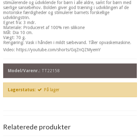
stimulerende og udviklende for børn i alle aldre, samt for børn med
særlige sansebehov. Bolden giver god træning i udviklingen af de
motoriske færdigheder og stimulerer barnets forskellige
udviklingstrin.
Egnet fra: 3 mdr.
Materiale: Produceret af 100% ren silikone
Mål: Dia 10 cm.
Vægt: 70 g.
Rengøring: Vask i hånden i mildt sæbevand. Tåler opvaskemaskine.
Video: https://youtube.com/shorts/GqZnQZMyemY
Model/Varenr.:
TT22158
Lagerstatus:
På lager
Relaterede produkter