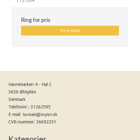
TT21304
Ring for pris
Vis produkt
Havremarken 4 - Hal C
3650 Ølstykke
Denmark
Telefonnr.
:
31262595
E-mail
:
CVR-nummer
:
36692251
Kategorier